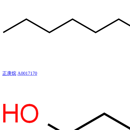
正庚烷
A0017170