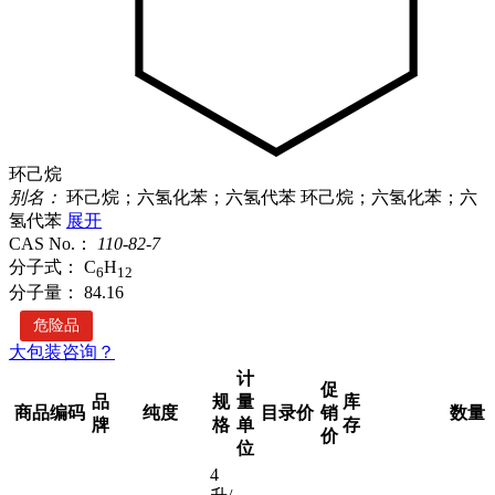
环己烷
别名：
环己烷；六氢化苯；六氢代苯
环己烷；六氢化苯；六
氢代苯
展开
CAS No.：
110-82-7
分子式：
C
H
6
12
分子量：
84.16
危险品
大包装咨询？
计
促
品
规
量
库
商品编码
纯度
目录价
销
数量
牌
格
单
存
价
位
4