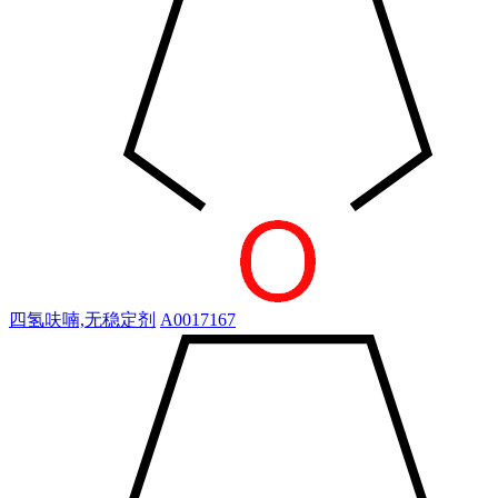
四氢呋喃,无稳定剂
A0017167