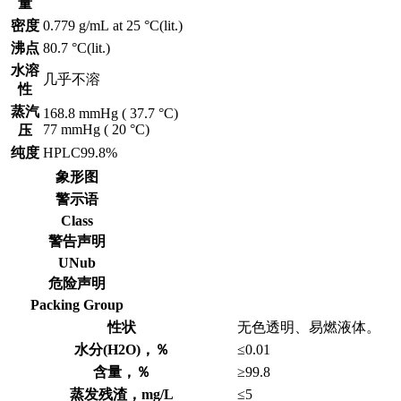
量
密度
0.779 g/mL at 25 °C(lit.)
沸点
80.7 °C(lit.)
水溶
几乎不溶
性
蒸汽
168.8 mmHg ( 37.7 °C)
77 mmHg ( 20 °C)
压
纯度
HPLC99.8%
象形图
警示语
Class
警告声明
UNub
危险声明
Packing Group
性状
无色透明、易燃液体。
水分(H2O)，％
≤0.01
含量，％
≥99.8
蒸发残渣，mg/L
≤5