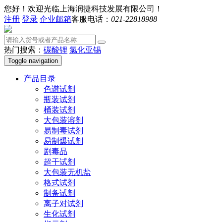
您好！欢迎光临上海润捷科技发展有限公司！
注册
登录
企业邮箱
客服电话：
021-22818988
热门搜索：
碳酸锂
氯化亚锡
Toggle navigation
产品目录
色谱试剂
瓶装试剂
桶装试剂
大包装溶剂
易制毒试剂
易制爆试剂
剧毒品
超干试剂
大包装无机盐
格式试剂
制备试剂
离子对试剂
生化试剂