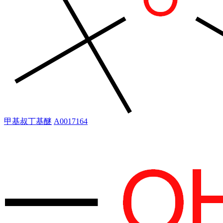
甲基叔丁基醚
A0017164