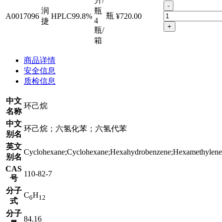
升/
-
润
瓶
瓶
A0017096
HPLC99.8%
¥720.00
4
捷
+
瓶/
箱
商品详情
安全信息
质检信息
中文
环己烷
名称
中文
环己烷；六氢化苯；六氢代苯
别名
英文
Cyclohexane;Cyclohexane;Hexahydrobenzene;Hexamethylene
别名
CAS
110-82-7
号
分子
C
H
6
12
式
分子
84.16