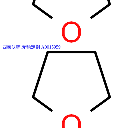
四氢呋喃,无稳定剂
A0015959