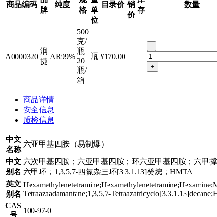
商品编码
纯度
目录价
销
数量
牌
格
单
存
价
位
500
克/
-
润
瓶
瓶
A0000320
AR99%
¥170.00
20
捷
+
瓶/
箱
商品详情
安全信息
质检信息
中文
六亚甲基四胺（易制爆）
名称
中文
六次甲基四胺；六亚甲基四胺；环六亚甲基四胺；六甲撑
别名
六甲环；1,3,5,7-四氮杂三环[3.3.1.13]癸烷；HMTA
英文
Hexamethylenetetramine;Hexamethylenetetramine;Hexamine;M
Tetraazaadamantane;1,3,5,7-Tetraazatricyclo[3.3.1.13]decan
别名
CAS
100-97-0
号