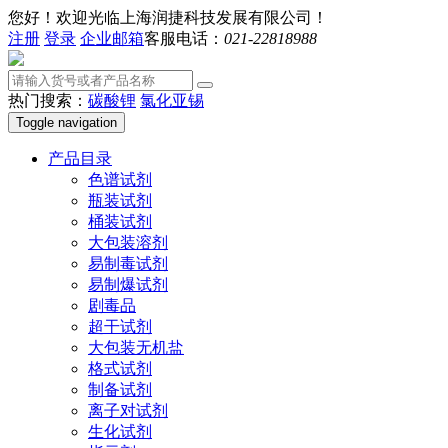
您好！欢迎光临上海润捷科技发展有限公司！
注册
登录
企业邮箱
客服电话：
021-22818988
热门搜索：
碳酸锂
氯化亚锡
Toggle navigation
产品目录
色谱试剂
瓶装试剂
桶装试剂
大包装溶剂
易制毒试剂
易制爆试剂
剧毒品
超干试剂
大包装无机盐
格式试剂
制备试剂
离子对试剂
生化试剂