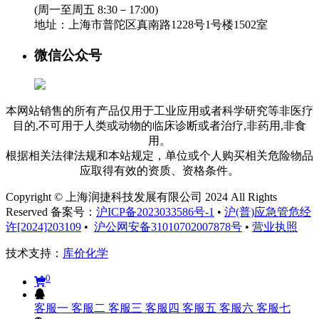
(周一至周五 8:30－17:00)
地址：
上海市普陀区真南路1228号1号楼1502室
微信公众号
本网站销售的所有产品仅用于工业应用或者科学研究等非医疗
目的,不可用于人类或动物的临床诊断或者治疗,非药用,非食
用。
根据相关法律法规和本站规定，单位或个人购买相关危险物品
应取得有效的资质、资格条件。
Copyright © 上海润捷科技发展有限公司 2024 All Rights
Reserved 备案号：
沪ICP备2023033586号-1
•
沪(普)应急管危经
许[2024]203109
•
沪公网安备31010702007878号
•
营业执照
技术支持：
库价化学
0
客服一
客服二
客服三
客服四
客服五
客服六
客服七