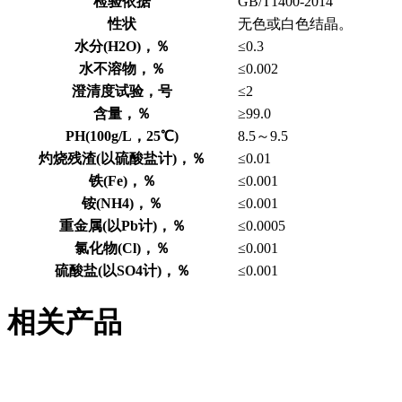
检验依据
GB/T1400-2014
性状
无色或白色结晶。
水分(H2O)，％
≤0.3
水不溶物，％
≤0.002
澄清度试验，号
≤2
含量，％
≥99.0
PH(100g/L，25℃)
8.5～9.5
灼烧残渣(以硫酸盐计)，％
≤0.01
铁(Fe)，％
≤0.001
铵(NH4)，％
≤0.001
重金属(以Pb计)，％
≤0.0005
氯化物(Cl)，％
≤0.001
硫酸盐(以SO4计)，％
≤0.001
相关产品