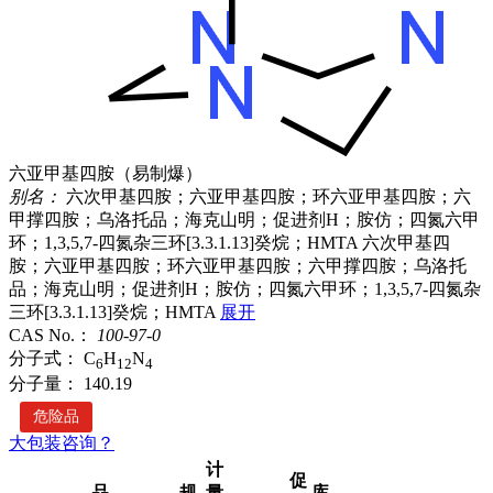
六亚甲基四胺（易制爆）
别名：
六次甲基四胺；六亚甲基四胺；环六亚甲基四胺；六
甲撑四胺；乌洛托品；海克山明；促进剂H；胺仿；四氮六甲
环；1,3,5,7-四氮杂三环[3.3.1.13]癸烷；HMTA
六次甲基四
胺；六亚甲基四胺；环六亚甲基四胺；六甲撑四胺；乌洛托
品；海克山明；促进剂H；胺仿；四氮六甲环；1,3,5,7-四氮杂
三环[3.3.1.13]癸烷；HMTA
展开
CAS No.：
100-97-0
分子式：
C
H
N
6
12
4
分子量：
140.19
危险品
大包装咨询？
计
促
品
规
量
库