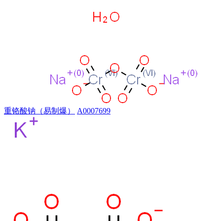
重铬酸钠（易制爆）
A0007699