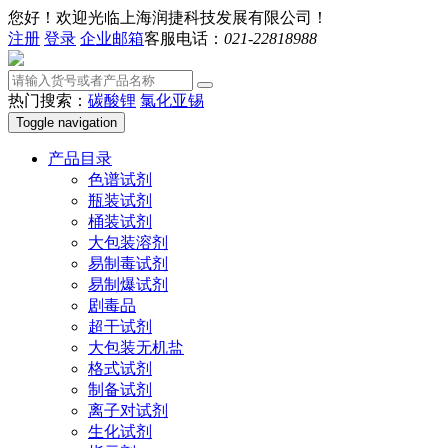
您好！欢迎光临上海润捷科技发展有限公司！
注册
登录
企业邮箱
客服电话：
021-22818988
热门搜索：
碳酸锂
氯化亚锡
Toggle navigation
产品目录
色谱试剂
瓶装试剂
桶装试剂
大包装溶剂
易制毒试剂
易制爆试剂
剧毒品
超干试剂
大包装无机盐
格式试剂
制备试剂
离子对试剂
生化试剂