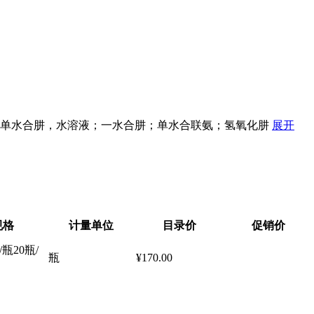
单水合肼，水溶液；一水合肼；单水合联氨；氢氧化肼
展开
规格
计量单位
目录价
促销价
/瓶20瓶/
瓶
¥170.00