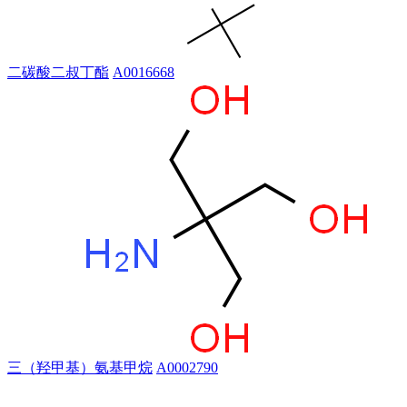
二碳酸二叔丁酯
A0016668
三（羟甲基）氨基甲烷
A0002790