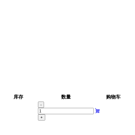
库存
数量
购物车
-
+