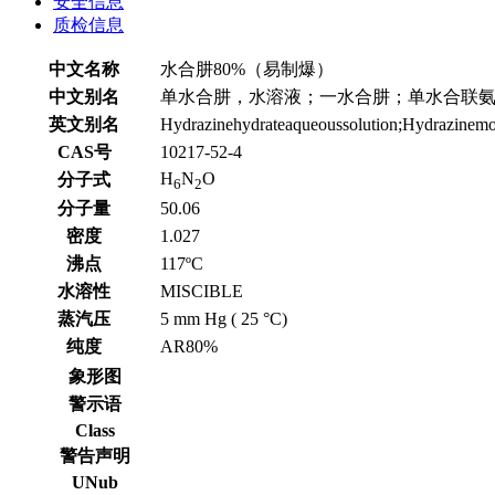
安全信息
质检信息
中文名称
水合肼80%（易制爆）
中文别名
单水合肼，水溶液；一水合肼；单水合联
英文别名
Hydrazinehydrateaqueoussolution;Hydrazinem
CAS号
10217-52-4
H
N
O
分子式
6
2
分子量
50.06
密度
1.027
沸点
117ºC
水溶性
MISCIBLE
蒸汽压
5 mm Hg ( 25 °C)
纯度
AR80%
象形图
警示语
Class
警告声明
UNub