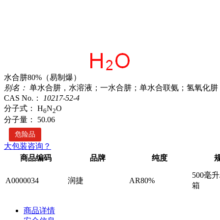
水合肼80%（易制爆）
别名：
单水合肼，水溶液；一水合肼；单水合联氨；氢氧化肼
CAS No.：
10217-52-4
分子式：
H
N
O
6
2
分子量：
50.06
危险品
大包装咨询？
商品编码
品牌
纯度
500毫升
A0000034
润捷
AR80%
箱
商品详情