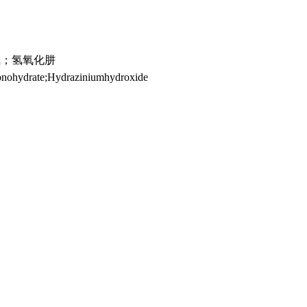
氨；氢氧化肼
onohydrate;Hydraziniumhydroxide