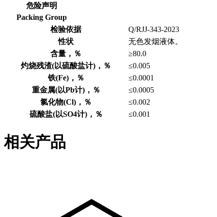
危险声明
Packing Group
检验依据
Q/RJJ-343-2023
性状
无色发烟液体。
含量，％
≥80.0
灼烧残渣(以硫酸盐计)，％
≤0.005
铁(Fe)，％
≤0.0001
重金属(以Pb计)，％
≤0.0005
氯化物(Cl)，％
≤0.002
硫酸盐(以SO4计)，％
≤0.001
相关产品