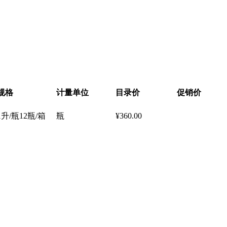
规格
计量单位
目录价
促销价
1升/瓶12瓶/箱
瓶
¥360.00