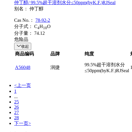
仲丁醇/ 99.5%超干溶剂水分≤50ppm(byK.F.)RJSeal
别名：
仲丁醇
Cas No.：
78-92-2
分子式：
C
H
O
4
10
分子量：
74.12
危险品
收起
商品编码
品牌
纯度
99.5%超干溶剂水分
A56048
润捷
≤50ppm(byK.F.)RJSeal
<上一页
1
...
25
26
27
28
下一页>