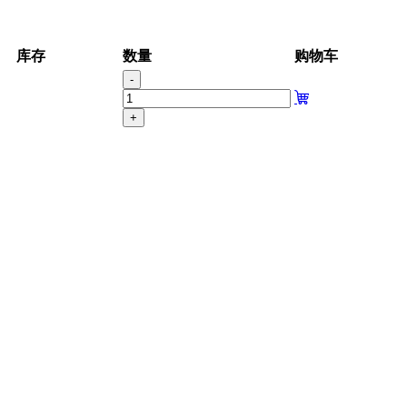
库存
数量
购物车
-
+