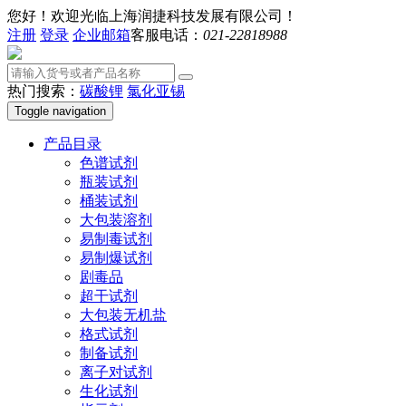
您好！欢迎光临上海润捷科技发展有限公司！
注册
登录
企业邮箱
客服电话：
021-22818988
热门搜索：
碳酸锂
氯化亚锡
Toggle navigation
产品目录
色谱试剂
瓶装试剂
桶装试剂
大包装溶剂
易制毒试剂
易制爆试剂
剧毒品
超干试剂
大包装无机盐
格式试剂
制备试剂
离子对试剂
生化试剂