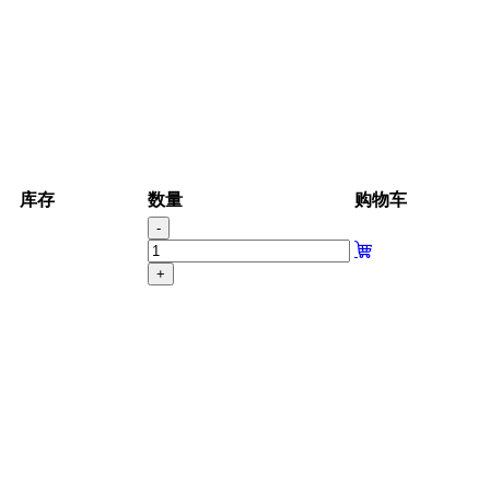
库存
数量
购物车
-
+