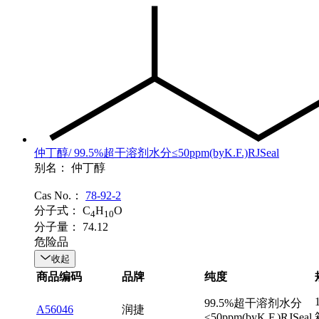
仲丁醇/ 99.5%超干溶剂水分≤50ppm(byK.F.)RJSeal
别名：
仲丁醇
Cas No.：
78-92-2
分子式：
C
H
O
4
10
分子量：
74.12
危险品
收起
商品编码
品牌
纯度
99.5%超干溶剂水分
A56046
润捷
≤50ppm(byK.F.)RJSeal