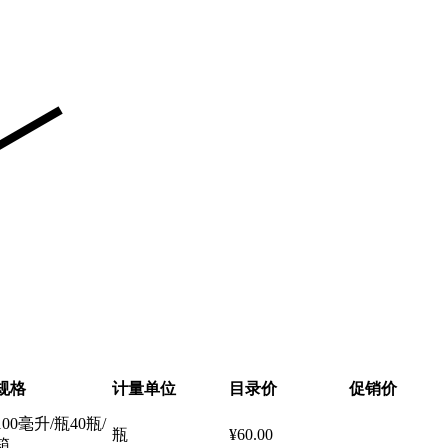
规格
计量单位
目录价
促销价
100毫升/瓶40瓶/
瓶
¥60.00
箱