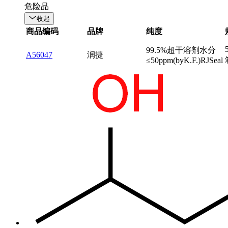
危险品
收起
商品编码
品牌
纯度
99.5%超干溶剂水分
A56047
润捷
≤50ppm(byK.F.)RJSeal