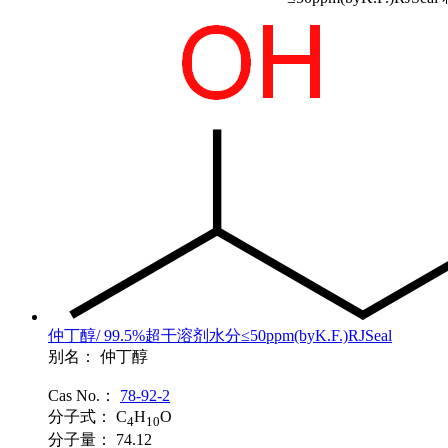
仲丁醇/ 99.5%超干溶剂水分≤50ppm(byK.F.)RJSeal
别名：
仲丁醇
Cas No.：
78-92-2
分子式：
C
H
O
4
10
分子量：
74.12