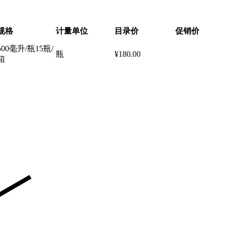
规格
计量单位
目录价
促销价
500毫升/瓶15瓶/
瓶
¥180.00
箱