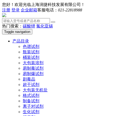
您好！欢迎光临上海润捷科技发展有限公司！
注册
登录
企业邮箱
客服电话：
021-22818988
热门搜索：
碳酸锂
氯化亚锡
Toggle navigation
产品目录
色谱试剂
瓶装试剂
桶装试剂
大包装溶剂
易制毒试剂
易制爆试剂
剧毒品
超干试剂
大包装无机盐
格式试剂
制备试剂
离子对试剂
生化试剂