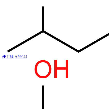
仲丁醇
A56044