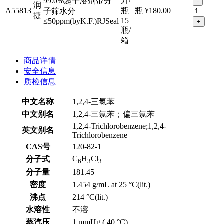
升/
99.0%超干溶剂带分
-
润
A55813
瓶
瓶
¥180.00
子筛水分
捷
15
≤50ppm(byK.F.)RJSeal
+
瓶/
箱
商品详情
安全信息
质检信息
中文名称
1,2,4-三氯苯
中文别名
1,2,4-三氯苯；偏三氯苯
1,2,4-Trichlorobenzene;1,2,4-
英文别名
Trichlorobenzene
CAS号
120-82-1
C
H
Cl
分子式
6
3
3
分子量
181.45
密度
1.454 g/mL at 25 °C(lit.)
沸点
214 °C(lit.)
水溶性
不溶
蒸汽压
1 mmHg ( 40 °C)