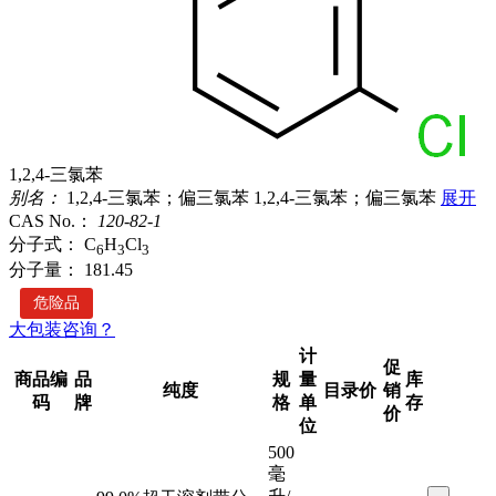
1,2,4-三氯苯
别名：
1,2,4-三氯苯；偏三氯苯
1,2,4-三氯苯；偏三氯苯
展开
CAS No.：
120-82-1
分子式：
C
H
Cl
6
3
3
分子量：
181.45
危险品
大包装咨询？
计
促
商品编
品
规
量
库
纯度
目录价
销
码
牌
格
单
存
价
位
500
毫