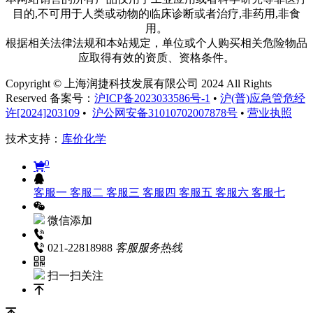
目的,不可用于人类或动物的临床诊断或者治疗,非药用,非食
用。
根据相关法律法规和本站规定，单位或个人购买相关危险物品
应取得有效的资质、资格条件。
Copyright © 上海润捷科技发展有限公司 2024 All Rights
Reserved 备案号：
沪ICP备2023033586号-1
•
沪(普)应急管危经
许[2024]203109
•
沪公网安备31010702007878号
•
营业执照
技术支持：
库价化学
0
客服一
客服二
客服三
客服四
客服五
客服六
客服七
微信添加
021-22818988
客服服务热线
扫一扫关注