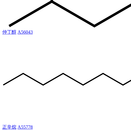
仲丁醇
A56043
正辛烷
A55778