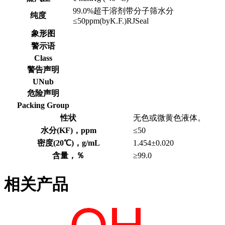
99.0%超干溶剂带分子筛水分
纯度
≤50ppm(byK.F.)RJSeal
象形图
警示语
Class
警告声明
UNub
危险声明
Packing Group
性状
无色或微黄色液体。
水分(KF)，ppm
≤50
密度(20℃)，g/mL
1.454±0.020
含量，％
≥99.0
相关产品