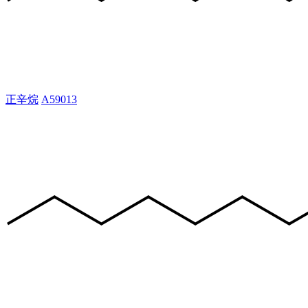
正辛烷
A59013