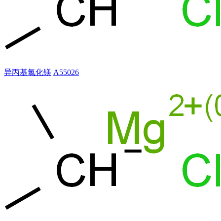
异丙基氯化镁
A55026