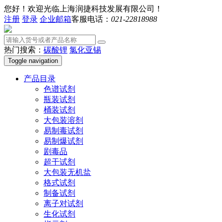
您好！欢迎光临上海润捷科技发展有限公司！
注册
登录
企业邮箱
客服电话：
021-22818988
热门搜索：
碳酸锂
氯化亚锡
Toggle navigation
产品目录
色谱试剂
瓶装试剂
桶装试剂
大包装溶剂
易制毒试剂
易制爆试剂
剧毒品
超干试剂
大包装无机盐
格式试剂
制备试剂
离子对试剂
生化试剂