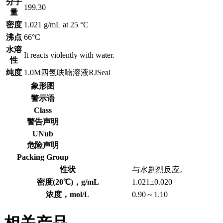
分子
199.30
量
密度
1.021 g/mL at 25 °C
沸点
66°C
水溶
It reacts violently with water.
性
纯度
1.0M四氢呋喃溶液RJSeal
象形图
警示语
Class
警告声明
UNub
危险声明
Packing Group
性状
与水剧烈反应。
密度(20℃)，g/mL
1.021±0.020
浓度，mol/L
0.90～1.10
相关产品