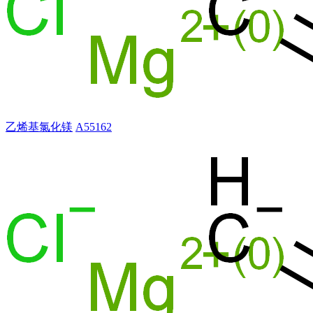
乙烯基氯化镁
A55162