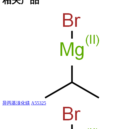
异丙基溴化镁
A55325