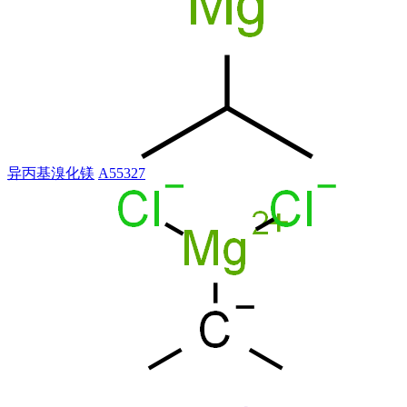
异丙基溴化镁
A55327