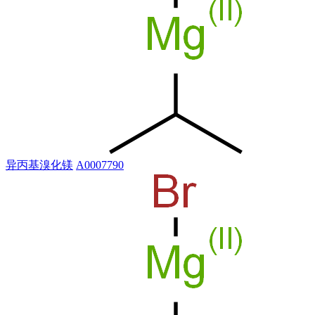
异丙基溴化镁
A0007790