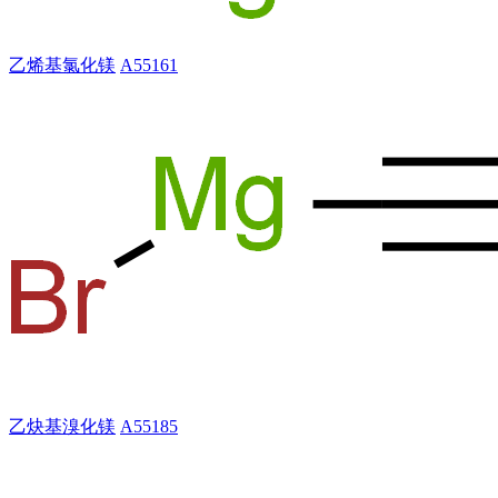
乙烯基氯化镁
A55161
乙炔基溴化镁
A55185