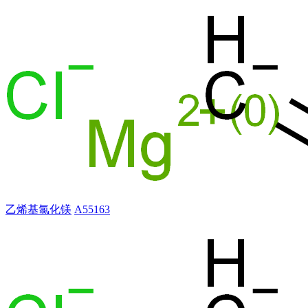
乙烯基氯化镁
A55163