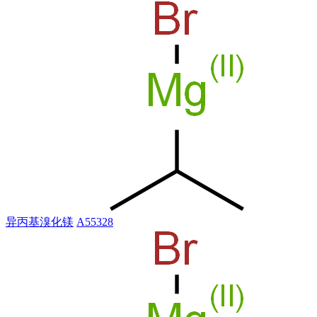
异丙基溴化镁
A55328