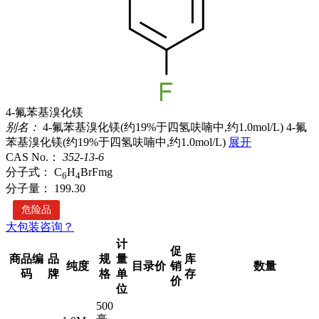
4-氟苯基溴化镁
别名：
4-氟苯基溴化镁(约19%于四氢呋喃中,约1.0mol/L)
4-氟
苯基溴化镁(约19%于四氢呋喃中,约1.0mol/L)
展开
CAS No.：
352-13-6
分子式：
C
H
BrFmg
6
4
分子量：
199.30
危险品
大包装咨询？
计
促
商品编
品
规
量
库
纯度
目录价
销
数量
码
牌
格
单
存
价
位
500