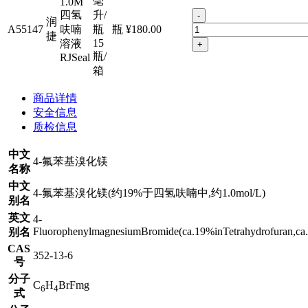
毫
1.0M
四氢
升/
-
润
A55147
呋喃
瓶
瓶
¥180.00
捷
15
溶液
+
瓶/
RJSeal
箱
商品详情
安全信息
质检信息
中文
4-氟苯基溴化镁
名称
中文
4-氟苯基溴化镁(约19%于四氢呋喃中,约1.0mol/L)
别名
英文
4-
FluorophenylmagnesiumBromide(ca.19%inTetrahydrofuran,ca.
别名
CAS
352-13-6
号
分子
C
H
BrFmg
6
4
式