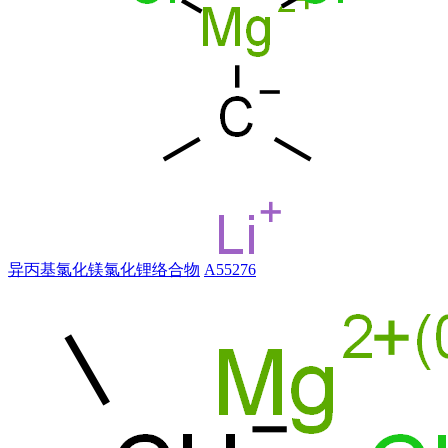
异丙基氯化镁氯化锂络合物
A55276