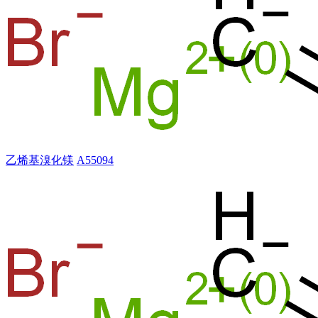
乙烯基溴化镁
A55094