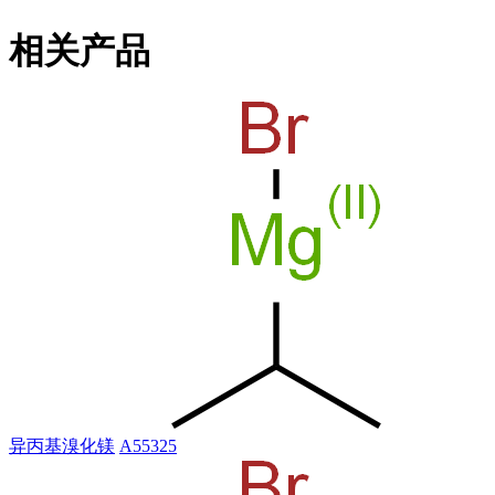
相关产品
异丙基溴化镁
A55325