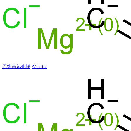
乙烯基氯化镁
A55162