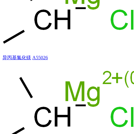
异丙基氯化镁
A55026