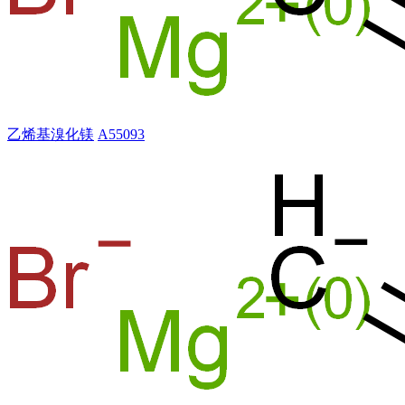
乙烯基溴化镁
A55093