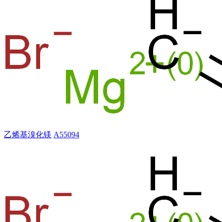
乙烯基溴化镁
A55094