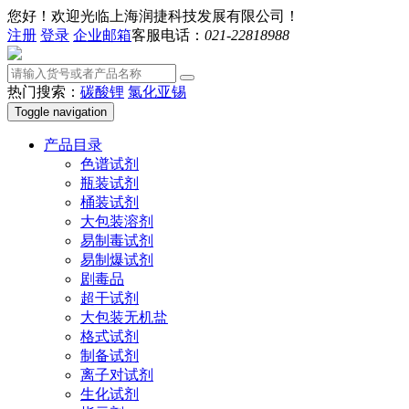
您好！欢迎光临上海润捷科技发展有限公司！
注册
登录
企业邮箱
客服电话：
021-22818988
热门搜索：
碳酸锂
氯化亚锡
Toggle navigation
产品目录
色谱试剂
瓶装试剂
桶装试剂
大包装溶剂
易制毒试剂
易制爆试剂
剧毒品
超干试剂
大包装无机盐
格式试剂
制备试剂
离子对试剂
生化试剂