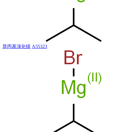
异丙基溴化镁
A55323