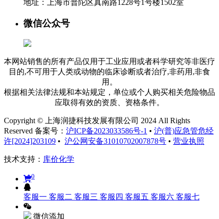
地址：
上海市普陀区真南路1228号1号楼1502室
微信公众号
本网站销售的所有产品仅用于工业应用或者科学研究等非医疗
目的,不可用于人类或动物的临床诊断或者治疗,非药用,非食
用。
根据相关法律法规和本站规定，单位或个人购买相关危险物品
应取得有效的资质、资格条件。
Copyright © 上海润捷科技发展有限公司 2024 All Rights
Reserved 备案号：
沪ICP备2023033586号-1
•
沪(普)应急管危经
许[2024]203109
•
沪公网安备31010702007878号
•
营业执照
技术支持：
库价化学
0
客服一
客服二
客服三
客服四
客服五
客服六
客服七
微信添加