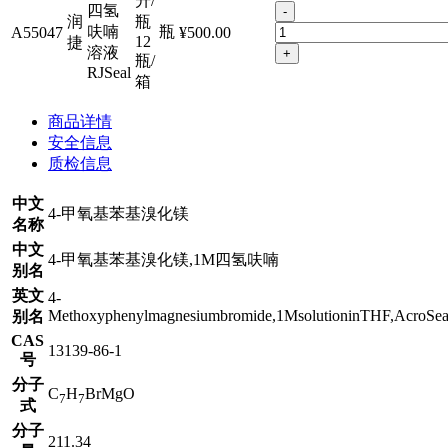
升/
四氢
-
润
瓶
呋喃
瓶
A55047
¥500.00
12
捷
溶液
+
瓶/
RJSeal
箱
商品详情
安全信息
质检信息
中文
4-甲氧基苯基溴化镁
名称
中文
4-甲氧基苯基溴化镁,1M四氢呋喃
别名
英文
4-
Methoxyphenylmagnesiumbromide,1MsolutioninTHF,AcroSe
别名
CAS
13139-86-1
号
分子
C
H
BrMgO
7
7
式
分子
211.34