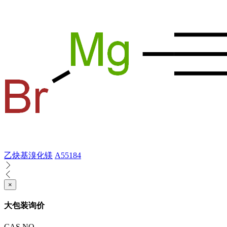
乙炔基溴化镁
A55184
×
大包装询价
CAS NO