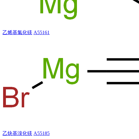
乙烯基氯化镁
A55161
乙炔基溴化镁
A55185