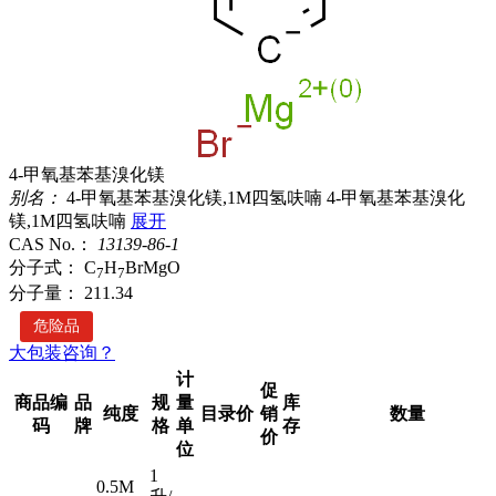
4-甲氧基苯基溴化镁
别名：
4-甲氧基苯基溴化镁,1M四氢呋喃
4-甲氧基苯基溴化
镁,1M四氢呋喃
展开
CAS No.：
13139-86-1
分子式：
C
H
BrMgO
7
7
分子量：
211.34
危险品
大包装咨询？
计
促
商品编
品
规
量
库
纯度
目录价
销
数量
码
牌
格
单
存
价
位
1
0.5M