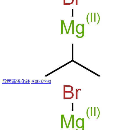
异丙基溴化镁
A0007790