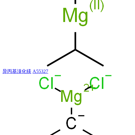
异丙基溴化镁
A55327