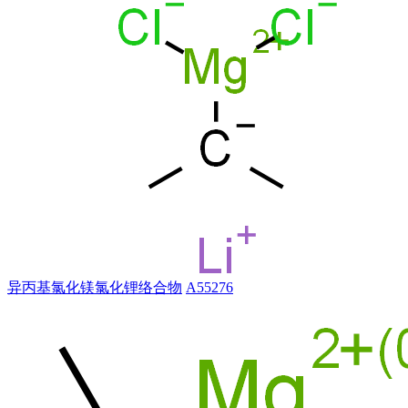
异丙基氯化镁氯化锂络合物
A55276