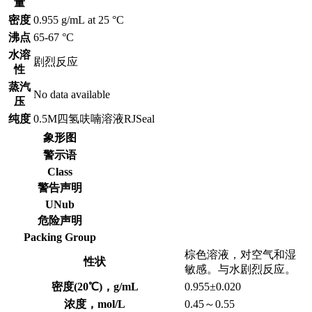
量
密度
0.955 g/mL at 25 °C
沸点
65-67 °C
水溶
剧烈反应
性
蒸汽
No data available
压
纯度
0.5M四氢呋喃溶液RJSeal
象形图
警示语
Class
警告声明
UNub
危险声明
Packing Group
棕色溶液，对空气和湿
性状
敏感。与水剧烈反应。
密度(20℃)，g/mL
0.955±0.020
浓度，mol/L
0.45～0.55